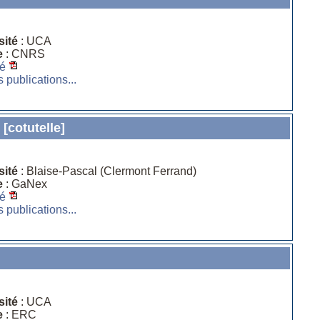
sité
: UCA
e
: CNRS
é
s publications...
[cotutelle]
sité
: Blaise-Pascal (Clermont Ferrand)
e
: GaNex
é
s publications...
sité
: UCA
e
: ERC