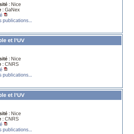
sité
: Nice
e
: GaNex
é
s publications...
le et l’UV
sité
: Nice
e
: CNRS
é
s publications...
le et l’UV
sité
: Nice
e
: CNRS
é
s publications...