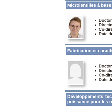
Microlentilles à bas
Doctor
Direct
Co-dir
Date d
Fabrication et carac
Doctor
Direct
Co-dir
Date d
Développements tech
puissance pour les r