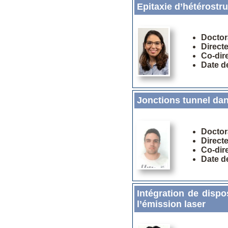
Epitaxie d’hétérost
Doctor
Direct
Co-dir
Date d
Jonctions tunnel dan
Doctor
Direct
Co-dir
Date d
Intégration de dispo
l’émission laser