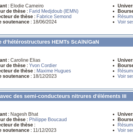
ant
: Elodie Carneiro
Univer
eur de thèse
:
Farid Medjdoub (IEMN)
Bours
ecteur de thèse
:
Fabrice Semond
Résum
e soutenance
: 18/06/2024
Voir se
le d’hétérostructures HEMTs ScAlN/GaN
ant
: Caroline Elias
Univer
eur de thèse
:
Yvon Cordier
Bours
ecteur de thèse
:
Maxime Hugues
Résum
e soutenance
: 18/12/2023
Voir se
avec des semi-conducteurs nitrures d'éléments III
ant
: Nagesh Bhat
Univer
eur de thèse
:
Philippe Boucaud
Bours
ecteur de thèse
:
Résum
e soutenance
: 11/12/2023
Voir se