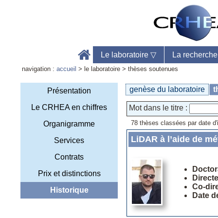
Le laboratoire
▽
La recherch
navigation :
accueil
> le laboratoire > thèses soutenues
genèse du laboratoire
t
Présentation
Le CRHEA en chiffres
Mot dans le titre :
Accu
78 thèses classées par date d'i
Organigramme
Télé
Web
LiDAR à l’aide de mé
Services
Contrats
Doctor
Prix et distinctions
Direct
Co-dir
Historique
Date d