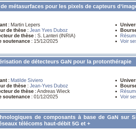
e de métasurfaces pour les pixels de capteurs d’imag
ant
: Martin Lepers
Univer
eur de thèse
:
Jean Yves Duboz
Bours
ecteur de thèse
: S. Lanteri (INRIA)
Résum
e soutenance
: 15/12/2025
Voir se
térisation de détecteurs GaN pour la protonthérapie
ant
:
Matilde Siviero
Univer
eur de thèse
:
Jean-Yves Duboz
Bours
ecteur de thèse
: Andreas Wieck
Résum
e soutenance
: 01/12/2025
Voir se
nologiques de composants à base de GaN sur Silic
éseaux télécoms haut-débit 5G et +