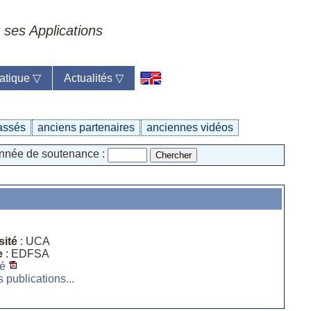
 ses Applications
atique
▽
Actualités
▽
assés
anciens partenaires
anciennes vidéos
née de soutenance :
sité
: UCA
e
: EDFSA
é
s publications...