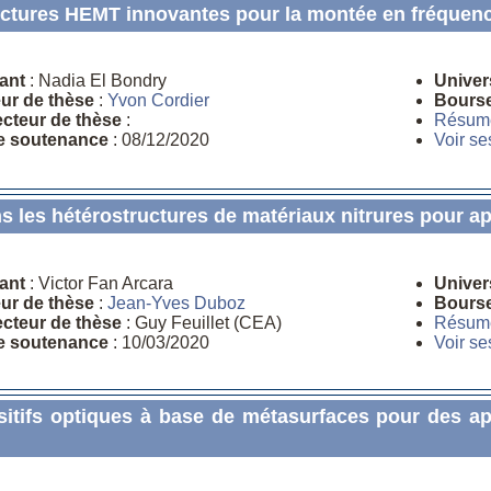
ructures HEMT innovantes pour la montée en fréquen
ant
: Nadia El Bondry
Univer
eur de thèse
:
Yvon Cordier
Bours
ecteur de thèse
:
Résum
e soutenance
: 08/12/2020
Voir se
s les hétérostructures de matériaux nitrures pour a
ant
: Victor Fan Arcara
Univer
eur de thèse
:
Jean-Yves Duboz
Bours
ecteur de thèse
: Guy Feuillet (CEA)
Résum
e soutenance
: 10/03/2020
Voir se
sitifs optiques à base de métasurfaces pour des ap