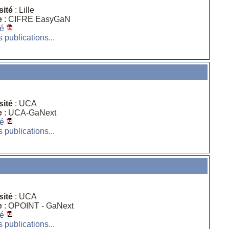
sité
: Lille
e
: CIFRE EasyGaN
é
s publications...
sité
: UCA
e
: UCA-GaNext
é
s publications...
sité
: UCA
e
: OPOINT - GaNext
é
s publications...