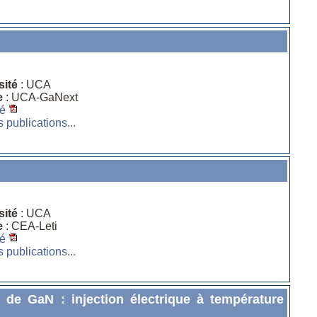
sité
: UCA
e
: UCA-GaNext
é
s publications...
sité
: UCA
e
: CEA-Leti
é
s publications...
de GaN : injection électrique à température