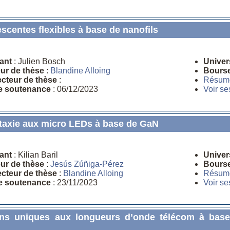
scentes flexibles à base de nanofils
ant
: Julien Bosch
Univer
eur de thèse
:
Blandine Alloing
Bours
ecteur de thèse
:
Résum
e soutenance
: 06/12/2023
Voir se
itaxie aux micro LEDs à base de GaN
ant
: Kilian Baril
Univer
eur de thèse
:
Jesús Zúñiga-Pérez
Bours
ecteur de thèse
:
Blandine Alloing
Résum
e soutenance
: 23/11/2023
Voir se
ns uniques aux longueurs d’onde télécom à base 