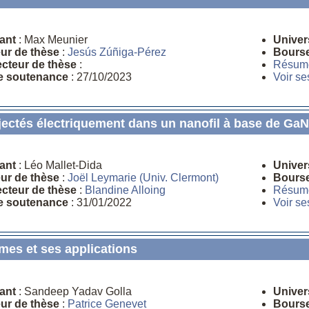
ant
: Max Meunier
Univer
eur de thèse
:
Jesús Zúñiga-Pérez
Bours
ecteur de thèse
:
Résum
e soutenance
: 27/10/2023
Voir se
njectés électriquement dans un nanofil à base de GaN 
ant
: Léo Mallet-Dida
Univer
eur de thèse
:
Joël Leymarie (Univ. Clermont)
Bours
ecteur de thèse
:
Blandine Alloing
Résum
e soutenance
: 31/01/2022
Voir se
mes et ses applications
ant
: Sandeep Yadav Golla
Univer
eur de thèse
:
Patrice Genevet
Bours