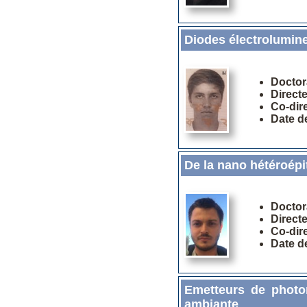
Diodes électrolumine
Doctor
Direct
Co-dir
Date d
De la nano hétéroép
Doctor
Direct
Co-dir
Date d
Emetteurs de photo
ambiante