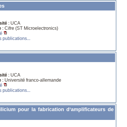
es
sité
: UCA
e
: Cifre (ST Microelectronics)
é
s publications...
sité
: UCA
e
: Université franco-allemande
é
s publications...
ium pour la fabrication d’amplificateurs de