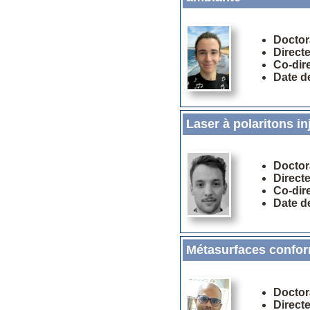
Doctor
Direct
Co-dir
Date d
Laser à polaritons i
Doctor
Direct
Co-dir
Date d
Métasurfaces confor
Doctor
Direct