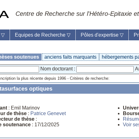
Centre de Recherche sur l'Hétéro-Epitaxie et
e
▽
Equipes de Recherche
▽
Pôles d'expertise
▽
Pr
hèses soutenues
anciens faits marquants
hébergements p
Nom doctorant :
An
eil du laboratoire :
Anne-Marie Cornuet
ncription la plus récente depuis 1996 - Critères de recherche:
phone: +33 4 93 95 42 00
mestre
tasurfaces optiques
ant
: Emil Marinov
Univer
eur de thèse
:
Patrice Genevet
Bours
ecteur de thèse
:
Résum
e soutenance
: 17/12/2025
Voir se