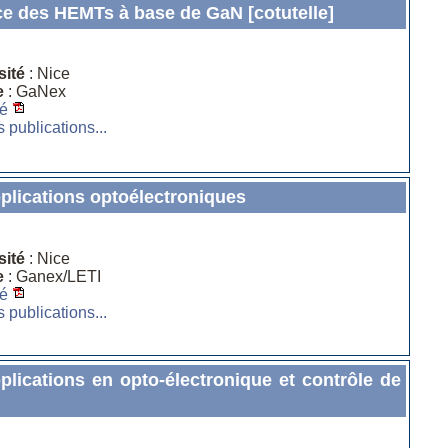
ce des HEMTs à base de GaN [cotutelle]
sité
: Nice
e
: GaNex
é
s publications...
pplications optoélectroniques
sité
: Nice
e
: Ganex/LETI
é
s publications...
plications en opto-électronique et contrôle de