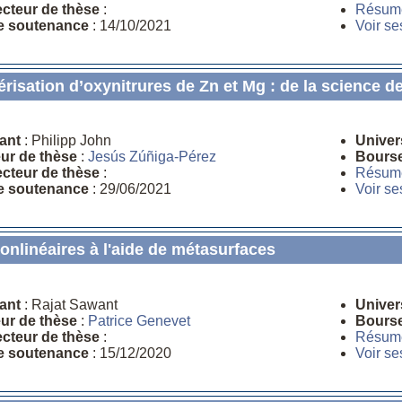
ecteur de thèse
:
Résum
e soutenance
: 14/10/2021
Voir se
risation d’oxynitrures de Zn et Mg : de la science de
ant
: Philipp John
Univer
eur de thèse
:
Jesús Zúñiga-Pérez
Bours
ecteur de thèse
:
Résum
e soutenance
: 29/06/2021
Voir se
nonlinéaires à l'aide de métasurfaces
ant
: Rajat Sawant
Univer
eur de thèse
:
Patrice Genevet
Bours
ecteur de thèse
:
Résum
e soutenance
: 15/12/2020
Voir se