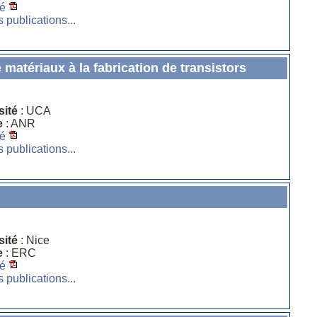
é
s publications...
 matériaux à la fabrication de transistors
sité
: UCA
e
: ANR
é
s publications...
sité
: Nice
e
: ERC
é
s publications...