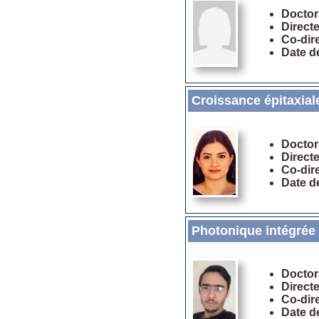
Doctor
Direct
Co-dir
Date d
Croissance épitaxia
Doctor
Direct
Co-dir
Date d
Photonique intégrée 
Doctor
Direct
Co-dir
Date d