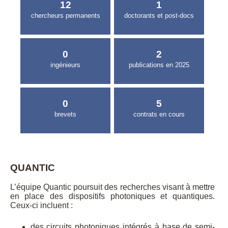
12
1
chercheurs permanents
doctorants et post-docs
0
2
ingénieurs
publications en 2025
0
5
brevets
contrats en cours
QUANTIC
L’équipe Quantic poursuit des recherches visant à mettre
en place des dispositifs photoniques et quantiques.
Ceux-ci incluent :
des circuits photoniques intégrés à base de semi-