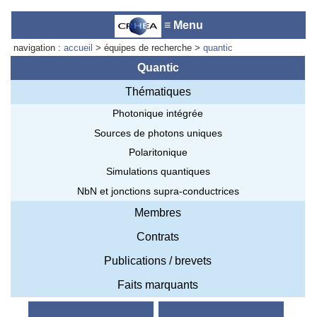
≡ Menu
navigation :
accueil
> équipes de recherche >
quantic
Quantic
Thématiques
Accueil du laboratoire :
Anne-
Photonique intégrée
Marie Cornuet
Téléphone: +33 4 93 95 42 00
Sources de photons uniques
Webmestre
Polaritonique
Simulations quantiques
NbN et jonctions supra-conductrices
Membres
Contrats
Publications / brevets
Faits marquants