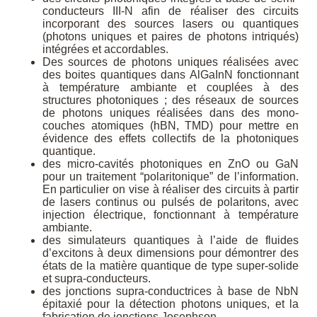
conducteurs III-N afin de réaliser des circuits
incorporant des sources lasers ou quantiques
(photons uniques et paires de photons intriqués)
intégrées et accordables.
Des sources de photons uniques réalisées avec
des boites quantiques dans AlGaInN fonctionnant
à température ambiante et couplées à des
structures photoniques ; des réseaux de sources
de photons uniques réalisées dans des mono-
couches atomiques (hBN, TMD) pour mettre en
évidence des effets collectifs de la photoniques
quantique.
des micro-cavités photoniques en ZnO ou GaN
pour un traitement “polaritonique” de l’information.
En particulier on vise à réaliser des circuits à partir
de lasers continus ou pulsés de polaritons, avec
injection électrique, fonctionnant à température
ambiante.
des simulateurs quantiques à l’aide de fluides
d’excitons à deux dimensions pour démontrer des
états de la matière quantique de type super-solide
et supra-conducteurs.
des jonctions supra-conductrices à base de NbN
épitaxié pour la détection photons uniques, et la
fabrication de jonctions Josephson.