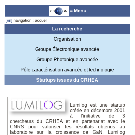
≡ Menu
[en]
navigation : accueil
La recherche
Organisation
Accueil du laboratoire :
Anne-
Groupe Électronique avancée
Marie Cornuet
Téléphone: +33 4 93 95 42 00
Groupe Photonique avancée
Webmestre
Pôle caractérisation avancée et technologie
Startups issues du CRHEA
Lumilog est une startup
créée en décembre 2001
à l'initiative de 3
chercheurs du CRHEA et en partenariat avec le
CNRS pour valoriser les résultats obtenus au
laboratoire sur la croissance de GaN. Lumilog