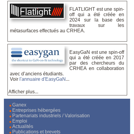
FLATLIGHT est une spin-
off qui a été créée en
2024 sur la base des
travaux sur les
métasurfaces effectués au CRHEA.
EasyGaN est une spin-off
qui a été créée en 2017
par des chercheurs du
CRHEA en collaboration
avec d’anciens étudiants.
Voir
l'annuaire d'EasyGaN
...
Ganex
Entreprises hébergées
Partenariats industriels / Valorisation
Emploi
Actualités
Publications et brevets