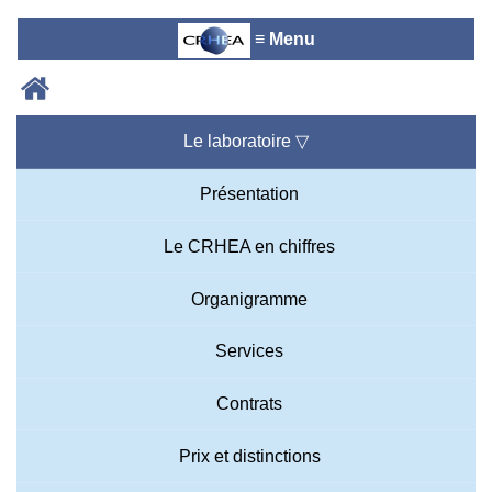
≡ Menu
Le laboratoire
▽
Accueil du laboratoire :
Anne-
Marie Cornuet
Présentation
Téléphone: +33 4 93 95 42 00
Webmestre
Le CRHEA en chiffres
Organigramme
Services
Contrats
Prix et distinctions