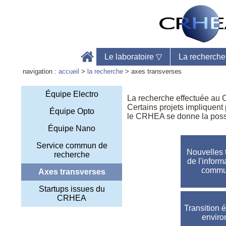
Le laboratoire
▽
La recherch
navigation :
accueil
>
la recherche
> axes transverses
Équipe Electro
La recherche effectuée au
Certains projets impliquent 
Équipe Opto
le CRHEA se donne la possib
Accu
Équipe Nano
Télé
Web
Service commun de
Nouvelles 
recherche
de l'inform
commu
Axes transverses
Startups issues du
CRHEA
Transition 
envir