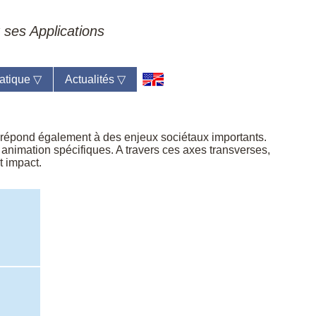
 ses Applications
atique
▽
Actualités
▽
épond également à des enjeux sociétaux importants.
t animation spécifiques. A travers ces axes transverses,
t impact.