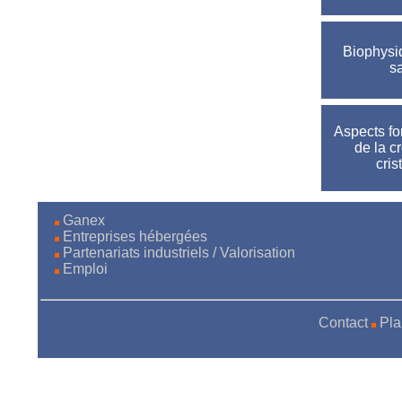
Biophysi
s
Aspects f
de la c
cris
Ganex
Entreprises hébergées
Partenariats industriels / Valorisation
Emploi
Contact
Pla