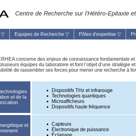
Centre de Recherche sur l'Hétéro-Epitaxie et
e
▽
Equipes de Recherche
▽
Pôles d'expertise
▽
Pr
 CRHEA concerne des enjeux de connaissance fondamentale et r
plusieurs équipes du laboratoire et font l’objet d’une stratégie e
ilité de rassembler ses forces pour mener une recherche à for
eil du laboratoire :
Anne-Marie Cornuet
phone: +33 4 93 95 42 00
mestre
Dispositifs THz et infrarouge
technologies
Technologies quantiques
ation et de la
Microafficheurs
nication
Dispositifs haute fréquence
Capteurs
énergétique et
Électronique de puissance
onnement
Éclairage