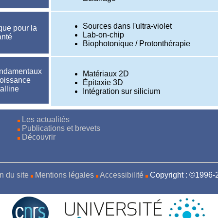
Sources dans l'ultra-violet
que pour la
Lab-on-chip
anté
Biophotonique / Protonthérapie
ondamentaux
Matériaux 2D
roissance
Épitaxie 3D
talline
Intégration sur silicium
Les actualités
Publications et brevets
Découvrir
n du site
Mentions légales
Accessibilité
Copyright : ©1996