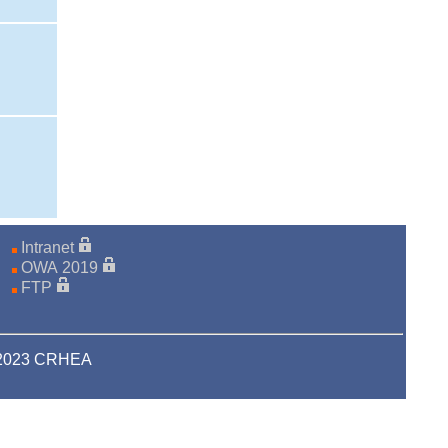
Intranet
OWA 2019
FTP
-2023 CRHEA