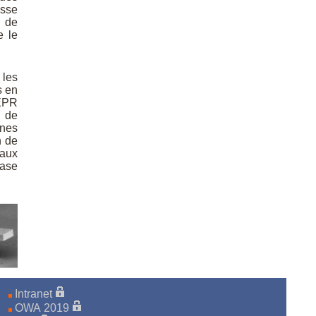
sse
 de
e le
 les
s en
EPR
n de
ines
n de
eaux
base
Intranet
OWA 2019