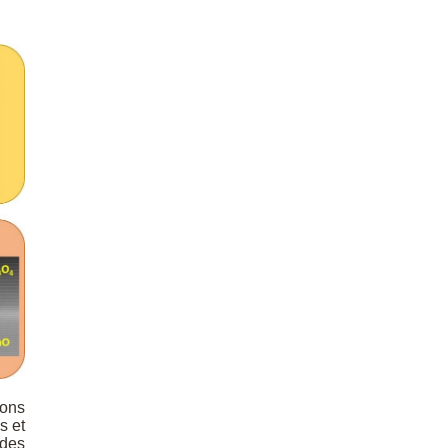
ions
s et
 des