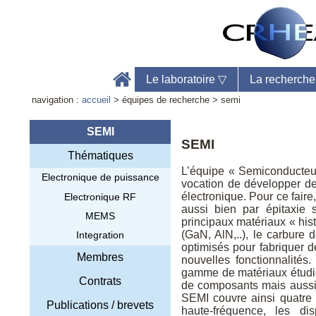
Le laboratoire
▽
La recherch
navigation :
accueil
> équipes de recherche > semi
SEMI
SEMI
Thématiques
Accu
L’équipe « Semiconducteur
Electronique de puissance
Télé
vocation de développer de
Web
électronique. Pour ce faire
Electronique RF
aussi bien par épitaxie 
MEMS
principaux matériaux « hist
(GaN, AlN,..), le carbure 
Integration
optimisés pour fabriquer d
Membres
nouvelles fonctionnalité
gamme de matériaux étudiés
Contrats
de composants mais aussi 
SEMI couvre ainsi quatre 
Publications / brevets
haute-fréquence, les dis