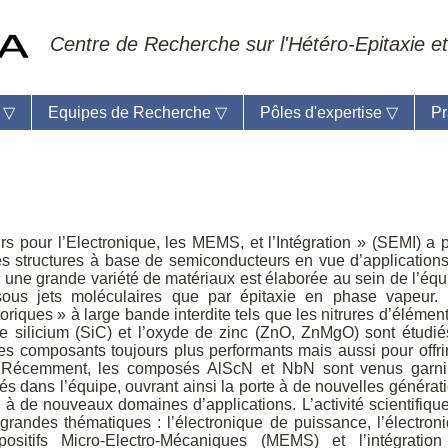
Centre de Recherche sur l'Hétéro-Epitaxie et
e
▽
Equipes de Recherche
▽
Pôles d'expertise
▽
Pr
eil du laboratoire :
Anne-Marie Cornuet
s pour l’Electronique, les MEMS, et l’Intégration » (SEMI) a 
phone: +33 4 93 95 42 00
s structures à base de semiconducteurs en vue d’application
mestre
, une grande variété de matériaux est élaborée au sein de l’équ
sous jets moléculaires que par épitaxie en phase vapeur.
oriques » à large bande interdite tels que les nitrures d’éléments
de silicium (SiC) et l’oxyde de zinc (ZnO, ZnMgO) sont étudié
es composants toujours plus performants mais aussi pour offri
s. Récemment, les composés AlScN et NbN sont venus garni
 dans l’équipe, ouvrant ainsi la porte à de nouvelles générat
à de nouveaux domaines d’applications. L’activité scientifiqu
grandes thématiques : l’électronique de puissance, l’électron
positifs Micro-Electro-Mécaniques (MEMS) et l’intégratio