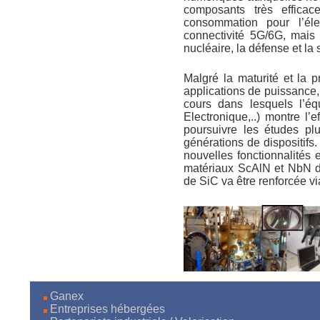
composants très effica
consommation pour l’él
connectivité 5G/6G, mais
nucléaire, la défense et la 
Malgré la maturité et la 
applications de puissance,
cours dans lesquels l’
Electronique,..) montre l
poursuivre les études p
générations de dispositifs.
nouvelles fonctionnalités
matériaux ScAlN et NbN d
de SiC va être renforcée v
Ganex
Entreprises hébergées