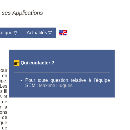
 ses Applications
atique
▽
Actualités
▽
Qui contacter ?
pour
s en
Pour toute question relative à l'équipe
ipe,
SEMI:
Maxime Hugues
 Les
 III
s et
r de
r la
ions
e de
ique
n de