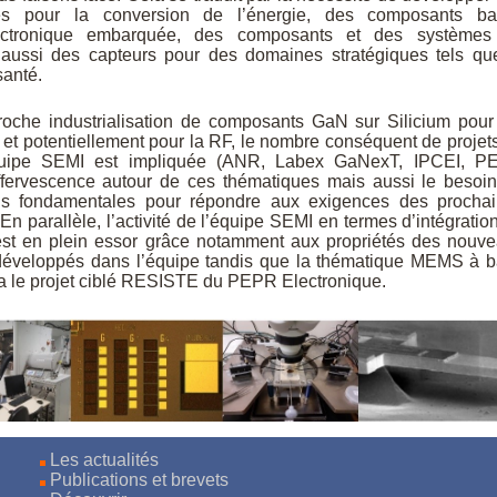
ces pour la conversion de l’énergie, des composants ba
ectronique embarquée, des composants et des systèmes
 aussi des capteurs pour des domaines stratégiques tels qu
santé.
proche industrialisation de composants GaN sur Silicium pour
 et potentiellement pour la RF, le nombre conséquent de projet
équipe SEMI est impliquée (ANR, Labex GaNexT, IPCEI, P
’effervescence autour de ces thématiques mais aussi le besoi
lus fondamentales pour répondre aux exigences des procha
 En parallèle, l’activité de l’équipe SEMI en termes d’intégratio
 est en plein essor grâce notamment aux propriétés des nouv
éveloppés dans l’équipe tandis que la thématique MEMS à 
ia le projet ciblé RESISTE du PEPR Electronique.
Les actualités
Publications et brevets