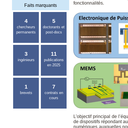
fonctionnalités.
Faits marquants
4
5
chercheurs
doctorants et
permanents
post-docs
3
11
ingénieurs
publications
en 2025
1
7
brevets
contrats en
cours
L’objectif principal de l’
de dispositifs répondant a
numériques auxquelles nous