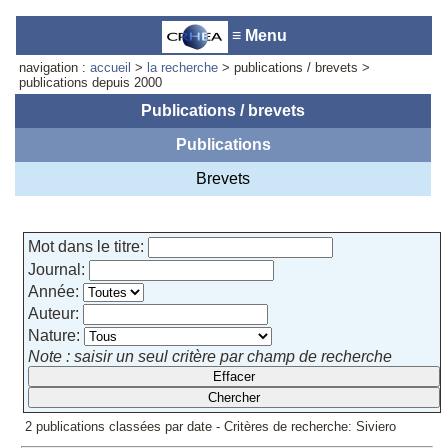
≡ Menu
navigation :
accueil
>
la recherche
> publications / brevets >
publications depuis 2000
Publications / brevets
Publications
Accueil du laboratoire :
Anne-
Marie Cornuet
Brevets
Téléphone: +33 4 93 95 42 00
Webmestre
Mot dans le titre:
Journal:
Année:
Auteur:
Nature:
Note : saisir un seul critère par champ de recherche
2 publications classées par date - Critères de recherche: Siviero