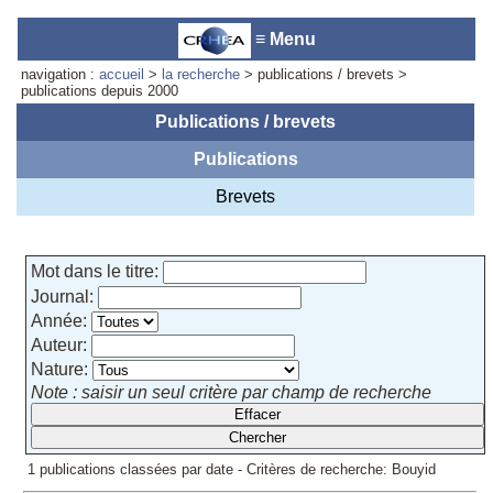
≡ Menu
navigation :
accueil
>
la recherche
> publications / brevets >
publications depuis 2000
Publications / brevets
Publications
Accueil du laboratoire :
Anne-
Marie Cornuet
Brevets
Téléphone: +33 4 93 95 42 00
Webmestre
Mot dans le titre:
Journal:
Année:
Auteur:
Nature:
Note : saisir un seul critère par champ de recherche
1 publications classées par date - Critères de recherche: Bouyid