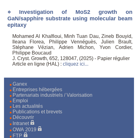
⋄ Investigation of MoS2 growth on
GaN/sapphire substrate using molecular beam
epitaxy
Mohamed Al Khalfioui, Minh Tuan Dau, Zineb Bouyid,
Ileana Florea, Philippe Vennéguès, Julien Brault,
Stéphane Vézian, Adrien Michon, Yvon Cordier,
Philippe Boucaud
J. Cryst. Growth, 652, 128047, (2025) - Papier régulier
Article en ligne (HAL) :
cliquez ici...
Ganex
Entreprises hébergées
Partenariats industriels / Valorisation
Emploi
Les actualités
Publications et brevets
Découvrir
Intranet
OWA 2019
FTP