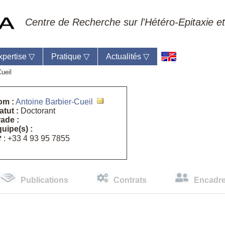
Centre de Recherche sur l'Hétéro-Epitaxie et
xpertise
▽
Pratique
▽
Actualités
▽
ueil
om :
Antoine Barbier-Cueil
atut :
Doctorant
ade :
eil du laboratoire :
Anne-Marie Cornuet
uipe(s) :
phone: +33 4 93 95 42 00
☎
: +33 4 93 95 7855
mestre
Publications
Contrats
Encadr