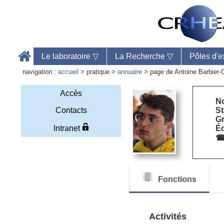
Le laboratoire
▽
La Recherche
▽
Pôles d'e
navigation :
accueil
> pratique >
annuaire
> page de Antoine Barbier-C
Accès
N
Contacts
St
Gr
Accu
Intranet
Éq
Télé
Web
Fonctions
Activités