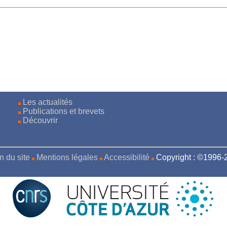
Les actualités
Publications et brevets
Découvrir
n du site
Mentions légales
Accessibilité
Copyright : ©1996