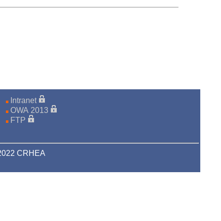
Intranet
OWA 2013
FTP
-2022 CRHEA