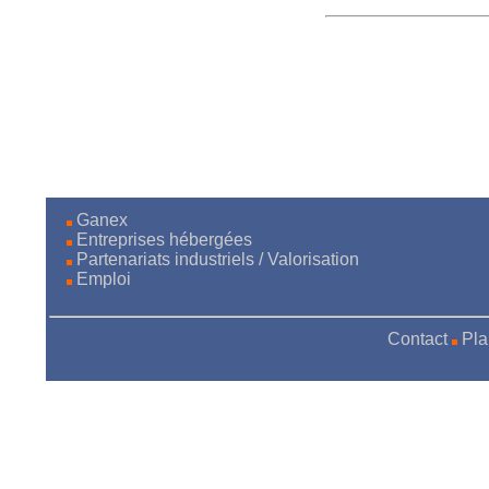
Ganex
Entreprises hébergées
Partenariats industriels / Valorisation
Emploi
Contact
Pla