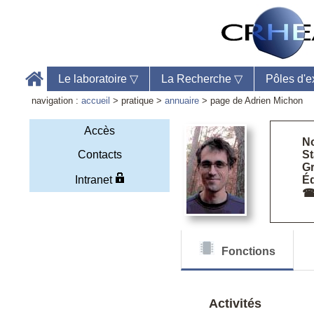
Le laboratoire
▽
La Recherche
▽
Pôles d'e
navigation :
accueil
> pratique >
annuaire
> page de Adrien Michon
Accès
N
Contacts
St
Gr
Accu
Intranet
Éq
Télé
Web
Fonctions
Activités