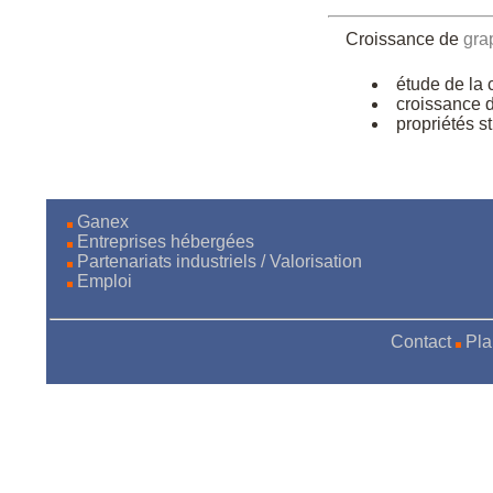
Croissance de
gra
étude de la 
croissance 
propriétés s
Ganex
Entreprises hébergées
Partenariats industriels / Valorisation
Emploi
Contact
Pla