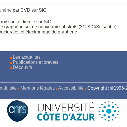
phène
par CVD sur SiC:
croissance directe sur SiC
de graphène sur de nouveaux substrats (3C-SiC/Si, saphir)
tructurales et électronique du graphène
Les actualités
Publications et brevets
Découvrir
n du site
Mentions légales
Accessibilité
Copyright : ©1996