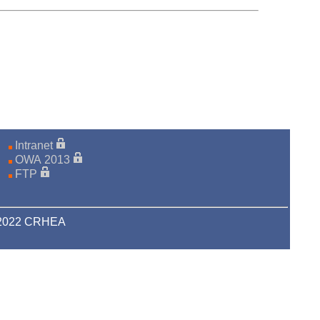
Intranet
OWA 2013
FTP
-2022 CRHEA