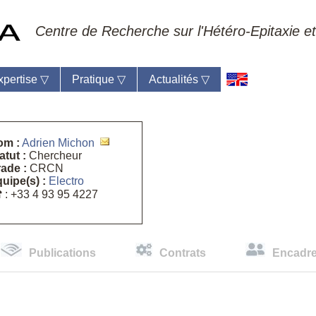
Centre de Recherche sur l'Hétéro-Epitaxie et
xpertise
▽
Pratique
▽
Actualités
▽
om :
Adrien Michon
atut :
Chercheur
ade :
CRCN
eil du laboratoire :
Anne-Marie Cornuet
uipe(s) :
Electro
phone: +33 4 93 95 42 00
☎
: +33 4 93 95 4227
mestre
Publications
Contrats
Encadr