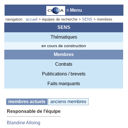
≡ Menu
navigation :
accueil
> équipes de recherche >
SENS
> membres
SENS
Thématiques
Accueil du laboratoire :
Anne-
en cours de construction
Marie Cornuet
Téléphone: +33 4 93 95 42 00
Membres
Webmestre
Contrats
Publications / brevets
Faits marquants
membres actuels
anciens membres
Responsable de l'équipe
Blandine Alloing