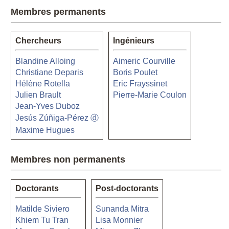
Membres permanents
Chercheurs
Ingénieurs
Blandine Alloing
Aimeric Courville
Christiane Deparis
Boris Poulet
Hélène Rotella
Eric Frayssinet
Julien Brault
Pierre-Marie Coulon
Jean-Yves Duboz
Jesús Zúñiga-Pérez ⓓ
Maxime Hugues
Membres non permanents
Doctorants
Post-doctorants
Matilde Siviero
Sunanda Mitra
Khiem Tu Tran
Lisa Monnier