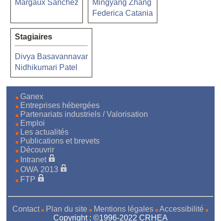
Margaux Sanchez
Mingyang Zhang
Federica Catania
Stagiaires
Divya Basavannavar
Nidhikumari Patel
Ganex
Entreprises hébergées
Partenariats industriels / Valorisation
Emploi
Les actualités
Publications et brevets
Découvrir
Intranet
OWA 2013
FTP
Contact
Plan du site
Mentions légales
Accessibilité
Copyright : ©1996-2022 CRHEA