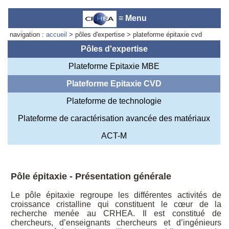
≡ Menu
navigation :
accueil
> pôles d'expertise > plateforme épitaxie cvd
Pôles d'expertise
Plateforme Epitaxie MBE
Accueil du laboratoire :
Anne-
Plateforme Epitaxie CVD
Marie Cornuet
Téléphone: +33 4 93 95 42 00
Plateforme de technologie
Webmestre
Plateforme de caractérisation avancée des matériaux
ACT-M
Pôle épitaxie - Présentation générale
Le pôle épitaxie regroupe les différentes activités de
croissance cristalline qui constituent le cœur de la
recherche menée au CRHEA. Il est constitué de
chercheurs, d’enseignants chercheurs et d’ingénieurs