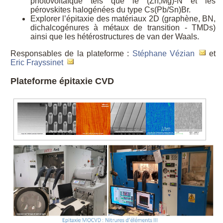
photovoltaïque tels que le (Zn,Mg)-N et les
pérovskites halogénées du type Cs(Pb/Sn)Br.
Explorer l’épitaxie des matériaux 2D (graphène, BN,
dichalcogénures à métaux de transition - TMDs)
ainsi que les hétérostructures de van der Waals.
Responsables de la plateforme :
Stéphane Vézian
et
Eric Frayssinet
Plateforme épitaxie CVD