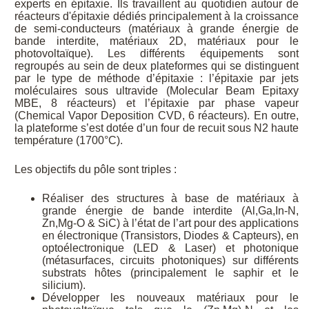
experts en épitaxie. Ils travaillent au quotidien autour de
réacteurs d'épitaxie dédiés principalement à la croissance
de semi-conducteurs (matériaux à grande énergie de
bande interdite, matériaux 2D, matériaux pour le
photovoltaïque). Les différents équipements sont
regroupés au sein de deux plateformes qui se distinguent
par le type de méthode d’épitaxie : l’épitaxie par jets
moléculaires sous ultravide (Molecular Beam Epitaxy
MBE, 8 réacteurs) et l’épitaxie par phase vapeur
(Chemical Vapor Deposition CVD, 6 réacteurs). En outre,
la plateforme s’est dotée d’un four de recuit sous N2 haute
température (1700°C).
Les objectifs du pôle sont triples :
Réaliser des structures à base de matériaux à
grande énergie de bande interdite (Al,Ga,In-N,
Zn,Mg-O & SiC) à l’état de l’art pour des applications
en électronique (Transistors, Diodes & Capteurs), en
optoélectronique (LED & Laser) et photonique
(métasurfaces, circuits photoniques) sur différents
substrats hôtes (principalement le saphir et le
silicium).
Développer les nouveaux matériaux pour le