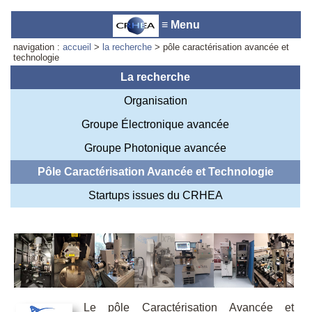
≡ Menu
navigation :
accueil
>
la recherche
> pôle caractérisation avancée et
technologie
La recherche
Organisation
Accueil du laboratoire :
Anne-
Marie Cornuet
Groupe Électronique avancée
Téléphone: +33 4 93 95 42 00
Webmestre
Groupe Photonique avancée
Pôle Caractérisation Avancée et Technologie
Startups issues du CRHEA
Le pôle Caractérisation Avancée et