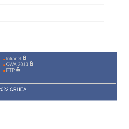
Intranet
OWA 2013
FTP
-2022 CRHEA