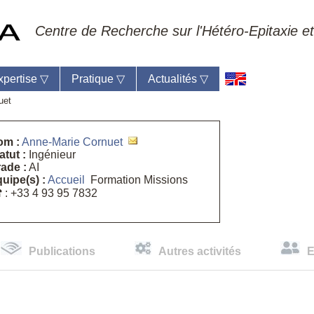
Centre de Recherche sur l'Hétéro-Epitaxie et
xpertise
▽
Pratique
▽
Actualités
▽
uet
om :
Anne-Marie Cornuet
atut :
Ingénieur
ade :
AI
eil du laboratoire :
Anne-Marie Cornuet
uipe(s) :
Accueil
Formation Missions
phone: +33 4 93 95 42 00
☎
: +33 4 93 95 7832
mestre
Publications
Autres activités
E