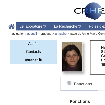
Le laboratoire
▽
La Recherche
▽
Pôles d'e
navigation :
accueil
> pratique >
annuaire
> page de Anne-Marie Corn
Accès
N
Contacts
St
Gr
Accu
Intranet
Éq
Télé
Web
Fonctions
Fonctions