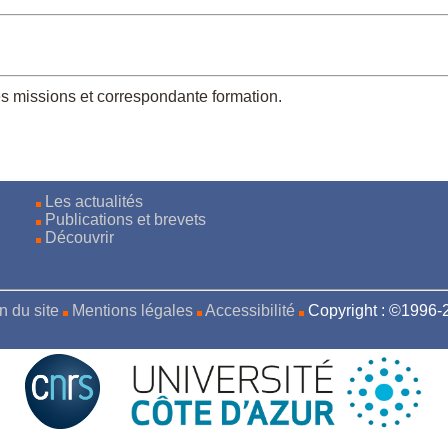
es missions et correspondante formation.
Les actualités
Publications et brevets
Découvrir
n du site
Mentions légales
Accessibilité
Copyright : ©1996