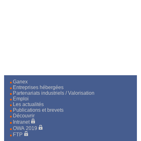
Ganex
Entreprises hébergées
Partenariats industriels / Valorisation
Emploi
Les actualités
Publications et brevets
Découvrir
Intranet
OWA 2019
FTP