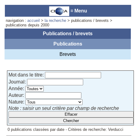
≡ Menu
navigation :
accueil
>
la recherche
> publications / brevets >
publications depuis 2000
Publications / brevets
Publications
Accueil du laboratoire :
Anne-
Marie Cornuet
Brevets
Téléphone: +33 4 93 95 42 00
Webmestre
Mot dans le titre:
Journal:
Année:
Auteur:
Nature:
Note : saisir un seul critère par champ de recherche
0 publications classées par date - Critères de recherche: Verducci