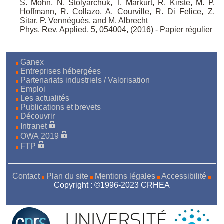
S. Mohn, N. Stolyarchuk, T. Markurt, R. Kirste, M. P.
Hoffmann, R. Collazo, A. Courville, R. Di Felice, Z.
Sitar, P. Vennéguès, and M. Albrecht
Phys. Rev. Applied, 5, 054004, (2016) - Papier régulier
Ganex
Entreprises hébergées
Partenariats industriels / Valorisation
Emploi
Les actualités
Publications et brevets
Découvrir
Intranet
OWA 2019
FTP
Contact
Plan du site
Mentions légales
Accessibilité
Copyright : ©1996-2023 CRHEA