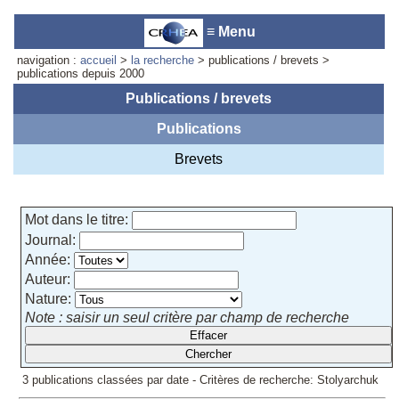
≡ Menu
navigation :
accueil
>
la recherche
> publications / brevets >
publications depuis 2000
Publications / brevets
Publications
Accueil du laboratoire :
Anne-
Marie Cornuet
Brevets
Téléphone: +33 4 93 95 42 00
Webmestre
Mot dans le titre:
Journal:
Année:
Auteur:
Nature:
Note : saisir un seul critère par champ de recherche
3 publications classées par date - Critères de recherche: Stolyarchuk