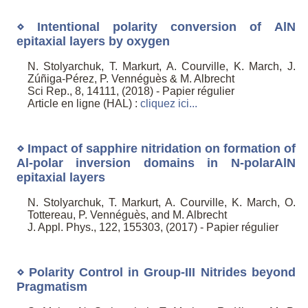
⋄ Intentional polarity conversion of AlN
epitaxial layers by oxygen
N. Stolyarchuk, T. Markurt, A. Courville, K. March, J.
Zúñiga-Pérez, P. Vennéguès & M. Albrecht
Sci Rep., 8, 14111, (2018) - Papier régulier
Article en ligne (HAL) :
cliquez ici...
⋄ Impact of sapphire nitridation on formation of
Al-polar inversion domains in N-polarAlN
epitaxial layers
N. Stolyarchuk, T. Markurt, A. Courville, K. March, O.
Tottereau, P. Vennéguès, and M. Albrecht
J. Appl. Phys., 122, 155303, (2017) - Papier régulier
⋄ Polarity Control in Group-III Nitrides beyond
Pragmatism