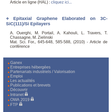
Article en ligne (HAL) :
cliquez ici...
⋄ Epitaxial Graphene Elaborated on 3C-
SiC(111)/Si Epilayers
A. Ouerghi, M. Portail, A. Kahouli, L. Travers, T.
Chassagne, M. Zielinski
Mat. Sci. For., 645-648, 585-588, (2010) - Article de
conférence
Ganex
Entreprises hébergées
Partenariats industriels / Valorisation
Emploi
Les actualités
Publications et brevets
Découvrir
Intranet
OWA 2019
FTP