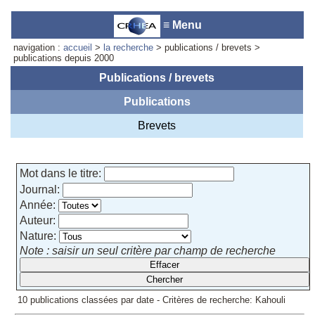
≡ Menu
navigation :
accueil
>
la recherche
> publications / brevets >
publications depuis 2000
Publications / brevets
Publications
Accueil du laboratoire :
Anne-
Marie Cornuet
Brevets
Téléphone: +33 4 93 95 42 00
Webmestre
Mot dans le titre:
Journal:
Année:
Auteur:
Nature:
Note : saisir un seul critère par champ de recherche
10 publications classées par date - Critères de recherche: Kahouli