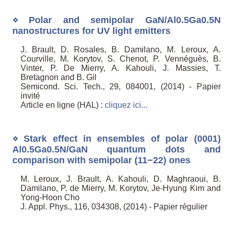
⋄ Polar and semipolar GaN/Al0.5Ga0.5N
nanostructures for UV light emitters
J. Brault, D. Rosales, B. Damilano, M. Leroux, A.
Courville, M. Korytov, S. Chenot, P. Vennéguès, B.
Vinter, P. De Mierry, A. Kahouli, J. Massies, T.
Bretagnon and B. Gil
Semicond. Sci. Tech., 29, 084001, (2014) - Papier
invité
Article en ligne (HAL) :
cliquez ici...
⋄ Stark effect in ensembles of polar (0001)
Al0.5Ga0.5N/GaN quantum dots and
comparison with semipolar (11−22) ones
M. Leroux, J. Brault, A. Kahouli, D. Maghraoui, B.
Damilano, P. de Mierry, M. Korytov, Je-Hyung Kim and
Yong-Hoon Cho
J. Appl. Phys., 116, 034308, (2014) - Papier régulier