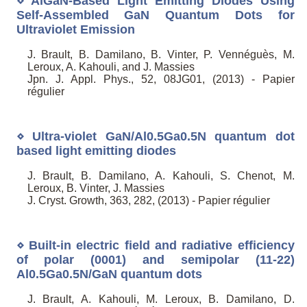
⋄ AlGaN-Based Light Emitting Diodes Using
Self-Assembled GaN Quantum Dots for
Ultraviolet Emission
J. Brault, B. Damilano, B. Vinter, P. Vennéguès, M.
Leroux, A. Kahouli, and J. Massies
Jpn. J. Appl. Phys., 52, 08JG01, (2013) - Papier
régulier
⋄ Ultra-violet GaN/Al0.5Ga0.5N quantum dot
based light emitting diodes
J. Brault, B. Damilano, A. Kahouli, S. Chenot, M.
Leroux, B. Vinter, J. Massies
J. Cryst. Growth, 363, 282, (2013) - Papier régulier
⋄ Built-in electric field and radiative efficiency
of polar (0001) and semipolar (11-22)
Al0.5Ga0.5N/GaN quantum dots
J. Brault, A. Kahouli, M. Leroux, B. Damilano, D.