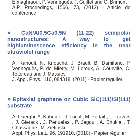
Elmaghraoui, P. Vennéguès, T. Guillet and C. Brimont
AIP. Proceedings, 1566, 73, (2012) - Article de
conférence
⋄ GaN/Al0.5Ga0.5N (11-22) semipolar
nanostructures: A way to get
highluminescence efficiency in the near
ultraviolet range
A. Kahouli, N. Kriouche, J. Brault, B. Damilano, P.
Vennéguès, P. de Mierry, M. Leroux, A. Courville, O.
Tottereau and J. Massies
J. Appl. Phys., 110, 084318, (2011) - Papier régulier
⋄ Epitaxial graphene on Cubic SiC(111)/Si(111)
substrate
A. Ouerghi, A. Kahouli , D. Lucot , M. Portail , L. Travers
, J. Gierack , J. Penuelas , P. Jegou , A. Shukla , T.
Chassagne , M. Zielinski
Appl. Phys. Lett., 96, 191910, (2010) - Papier régulier