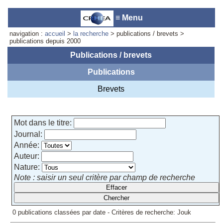
≡ Menu
navigation :
accueil
>
la recherche
> publications / brevets >
publications depuis 2000
Publications / brevets
Publications
Accueil du laboratoire :
Anne-
Marie Cornuet
Brevets
Téléphone: +33 4 93 95 42 00
Webmestre
Mot dans le titre:
Journal:
Année:
Auteur:
Nature:
Note : saisir un seul critère par champ de recherche
0 publications classées par date - Critères de recherche: Jouk