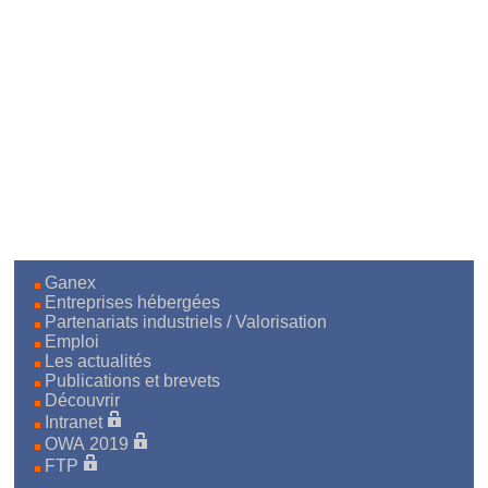
Ganex
Entreprises hébergées
Partenariats industriels / Valorisation
Emploi
Les actualités
Publications et brevets
Découvrir
Intranet
OWA 2019
FTP