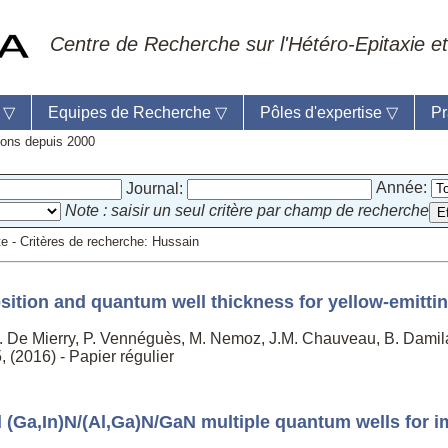
Centre de Recherche sur l'Hétéro-Epitaxie et
e
▽
Equipes de Recherche
▽
Pôles d'expertise
▽
Pr
tions depuis 2000
Année:
Journal:
Note : saisir un seul critère par champ de recherche
eil du laboratoire :
Anne-Marie Cornuet
te - Critères de recherche: Hussain
phone: +33 4 93 95 42 00
mestre
ition and quantum well thickness for yellow-emitti
P. De Mierry, P. Vennéguès, M. Nemoz, J.M. Chauveau, B. Dami
, (2016) - Papier régulier
 (Ga,In)N/(Al,Ga)N/GaN multiple quantum wells for i