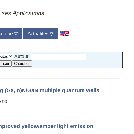
 ses Applications
atique
▽
Actualités
▽
Auteur:
ng (Ga,In)N/GaN multiple quantum wells
lano
mproved yellow/amber light emission