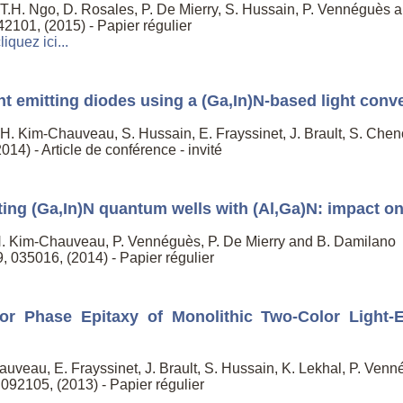
 T.H. Ngo, D. Rosales, P. De Mierry, S. Hussain, P. Vennéguès a
142101, (2015) - Papier régulier
liquez ici...
ht emitting diodes using a (Ga,In)N-based light conv
 H. Kim-Chauveau, S. Hussain, E. Frayssinet, J. Brault, S. Chen
014) - Article de conférence - invité
ing (Ga,In)N quantum wells with (Al,Ga)N: impact on 
 H. Kim-Chauveau, P. Vennéguès, P. De Mierry and B. Damilano
, 035016, (2014) - Papier régulier
or Phase Epitaxy of Monolithic Two-Color Light-
uveau, E. Frayssinet, J. Brault, S. Hussain, K. Lekhal, P. Venn
 092105, (2013) - Papier régulier