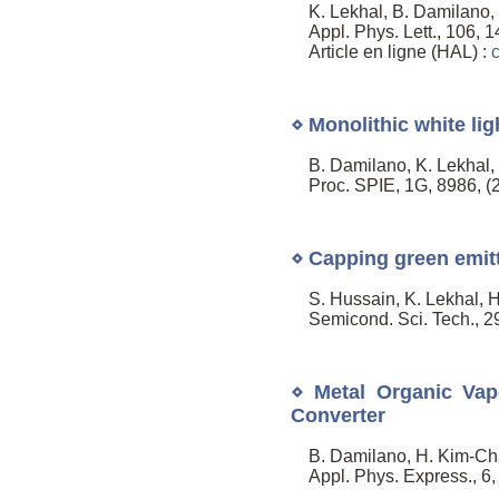
K. Lekhal, B. Damilano,
Appl. Phys. Lett., 106, 
Article en ligne (HAL) :
c
⋄ Monolithic white lig
B. Damilano, K. Lekhal,
Proc. SPIE, 1G, 8986, (2
⋄ Capping green emitt
S. Hussain, K. Lekhal,
Semicond. Sci. Tech., 29
⋄ Metal Organic Vap
Converter
B. Damilano, H. Kim-Cha
Appl. Phys. Express., 6,