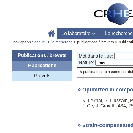
Le laboratoire
▽
La recherch
navigation :
accueil
>
la recherche
> publications / brevets > publica
Publications / brevets
Mot dans le titre:
Nature:
Publications
Accu
5 publications classées par da
Brevets
Télé
Web
⋄ Optimized In compos
K. Lekhal, S. Hussain, 
J. Cryst. Growth, 434, 25
⋄ Strain-compensated