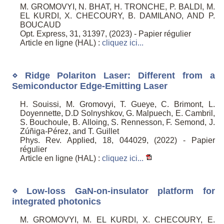
M. GROMOVYI, N. BHAT, H. TRONCHE, P. BALDI, M.
EL KURDI, X. CHECOURY, B. DAMILANO, AND P.
BOUCAUD
Opt. Express, 31, 31397, (2023) - Papier régulier
Article en ligne (HAL) :
cliquez ici...
⋄ Ridge Polariton Laser: Different from a
Semiconductor Edge-Emitting Laser
H. Souissi, M. Gromovyi, T. Gueye, C. Brimont, L.
Doyennette, D.D Solnyshkov, G. Malpuech, E. Cambril,
S. Bouchoule, B. Alloing, S. Rennesson, F. Semond, J.
Zúñiga-Pérez, and T. Guillet
Phys. Rev. Applied, 18, 044029, (2022) - Papier
régulier
Article en ligne (HAL) :
cliquez ici...
⋄ Low-loss GaN-on-insulator platform for
integrated photonics
M. GROMOVYI, M. EL KURDI, X. CHECOURY, E.