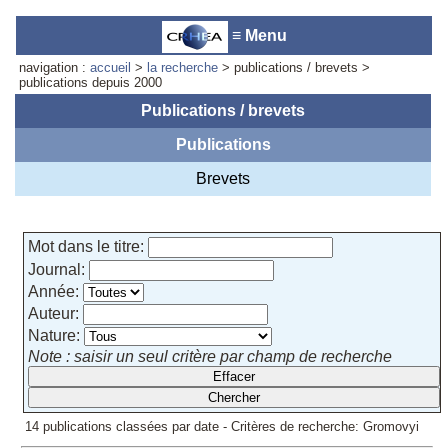
≡ Menu
navigation :
accueil
>
la recherche
> publications / brevets >
publications depuis 2000
Publications / brevets
Publications
Accueil du laboratoire :
Anne-
Marie Cornuet
Brevets
Téléphone: +33 4 93 95 42 00
Webmestre
Mot dans le titre:
Journal:
Année:
Auteur:
Nature:
Note : saisir un seul critère par champ de recherche
14 publications classées par date - Critères de recherche: Gromovyi