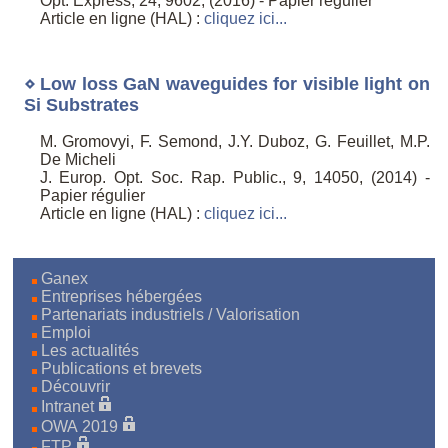
Opt. Express, 24, 9602, (2016) - Papier régulier
Article en ligne (HAL) :
cliquez ici...
⋄ Low loss GaN waveguides for visible light on
Si Substrates
M. Gromovyi, F. Semond, J.Y. Duboz, G. Feuillet, M.P.
De Micheli
J. Europ. Opt. Soc. Rap. Public., 9, 14050, (2014) -
Papier régulier
Article en ligne (HAL) :
cliquez ici...
Ganex
Entreprises hébergées
Partenariats industriels / Valorisation
Emploi
Les actualités
Publications et brevets
Découvrir
Intranet
OWA 2019
FTP