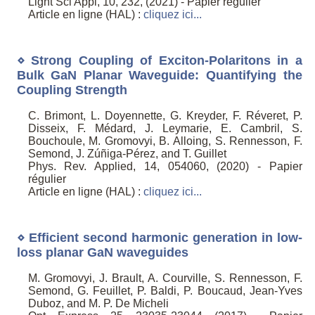
Light Sci Appl, 10, 232, (2021) - Papier régulier
Article en ligne (HAL) :
cliquez ici...
⋄ Strong Coupling of Exciton-Polaritons in a
Bulk GaN Planar Waveguide: Quantifying the
Coupling Strength
C. Brimont, L. Doyennette, G. Kreyder, F. Réveret, P.
Disseix, F. Médard, J. Leymarie, E. Cambril, S.
Bouchoule, M. Gromovyi, B. Alloing, S. Rennesson, F.
Semond, J. Zúñiga-Pérez, and T. Guillet
Phys. Rev. Applied, 14, 054060, (2020) - Papier
régulier
Article en ligne (HAL) :
cliquez ici...
⋄ Efficient second harmonic generation in low-
loss planar GaN waveguides
M. Gromovyi, J. Brault, A. Courville, S. Rennesson, F.
Semond, G. Feuillet, P. Baldi, P. Boucaud, Jean-Yves
Duboz, and M. P. De Micheli