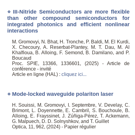
⋄ III-Nitride Semiconductors are more flexible
than other compound semiconductors for
integrated photonics and efficient nonlinear
interactions
M. Gromovyi, N. Bhat, H. Tronche, P. Baldi, M. El Kurdi,
X. Checoury, A. Reserbat-Plantey, M. T. Dau, M. Al
Khalfioua, B. Alloing, F. Semond, B. Damilano, and P.
Boucaud
Proc. SPIE, 13366, 1336601, (2025) - Article de
conférence - invité
Article en ligne (HAL) :
cliquez ici...
⋄ Mode-locked waveguide polariton laser
H. Souissi, M. Gromovyi, I. Septembre, V. Develay, C.
Brimont, L. Doyennette, E. Cambril, S. Bouchoule, B.
Alloing, E. Frayssinet, J. Zúñiga-Pérez, T. Ackemann,
G. Malpuech, D. D. Solnyshkov, and T. Guillet
Optica, 11, 962, (2024) - Papier régulier