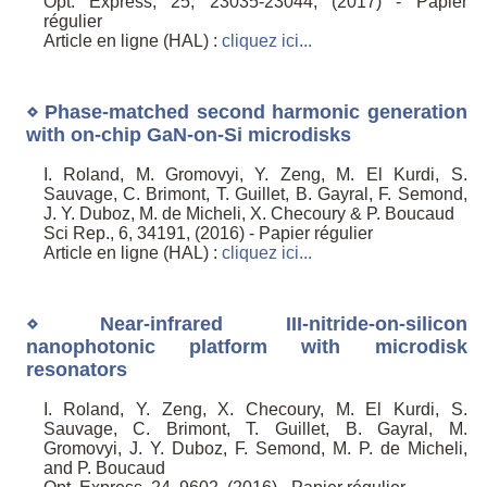
Opt. Express, 25, 23035-23044, (2017) - Papier
régulier
Article en ligne (HAL) :
cliquez ici...
⋄ Phase-matched second harmonic generation
with on-chip GaN-on-Si microdisks
I. Roland, M. Gromovyi, Y. Zeng, M. El Kurdi, S.
Sauvage, C. Brimont, T. Guillet, B. Gayral, F. Semond,
J. Y. Duboz, M. de Micheli, X. Checoury & P. Boucaud
Sci Rep., 6, 34191, (2016) - Papier régulier
Article en ligne (HAL) :
cliquez ici...
⋄ Near-infrared III-nitride-on-silicon
nanophotonic platform with microdisk
resonators
I. Roland, Y. Zeng, X. Checoury, M. El Kurdi, S.
Sauvage, C. Brimont, T. Guillet, B. Gayral, M.
Gromovyi, J. Y. Duboz, F. Semond, M. P. de Micheli,
and P. Boucaud