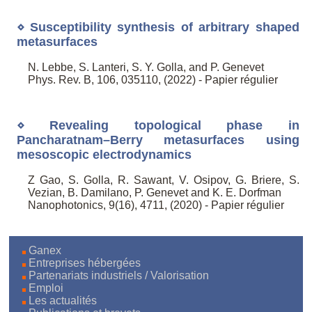
⋄ Susceptibility synthesis of arbitrary shaped
metasurfaces
N. Lebbe, S. Lanteri, S. Y. Golla, and P. Genevet
Phys. Rev. B, 106, 035110, (2022) - Papier régulier
⋄ Revealing topological phase in
Pancharatnam–Berry metasurfaces using
mesoscopic electrodynamics
Z Gao, S. Golla, R. Sawant, V. Osipov, G. Briere, S.
Vezian, B. Damilano, P. Genevet and K. E. Dorfman
Nanophotonics, 9(16), 4711, (2020) - Papier régulier
Ganex
Entreprises hébergées
Partenariats industriels / Valorisation
Emploi
Les actualités