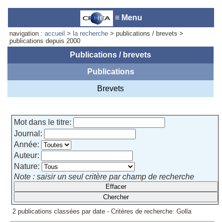
≡ Menu
navigation :
accueil
>
la recherche
> publications / brevets >
publications depuis 2000
Publications / brevets
Publications
Accueil du laboratoire :
Anne-
Marie Cornuet
Brevets
Téléphone: +33 4 93 95 42 00
Webmestre
Mot dans le titre:
Journal:
Année:
Auteur:
Nature:
Note : saisir un seul critère par champ de recherche
2 publications classées par date - Critères de recherche: Golla