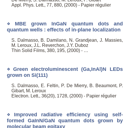
Appl. Phys. Lett., 77, 880, (2000) - Papier régulier
⋄ MBE grown InGaN quantum dots and
quantum wells : effects of in-plane localization
S. Dalmasso, B. Damilano, N. Grandjean, J. Massies,
M. Leroux, J.L. Reverchon, J.Y. Duboz
Thin Solid Films, 380, 195, (2000) - …
⋄ Green electroluminescent (Ga,InAl)N LEDs
grown on Si(111)
S. Dalmasso, E. Feltin, P. De Mierry, B. Beaumont, P.
Gibart, M. Leroux
Electron. Lett., 36(20), 1728, (2000) - Papier régulier
⋄ Improved radiative efficiency using self-
formed GaInN/GaN quantum dots grown by
molecular beam epitaxy