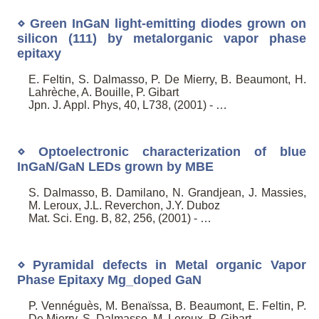
⋄ Green InGaN light-emitting diodes grown on
silicon (111) by metalorganic vapor phase
epitaxy
E. Feltin, S. Dalmasso, P. De Mierry, B. Beaumont, H.
Lahrèche, A. Bouille, P. Gibart
Jpn. J. Appl. Phys, 40, L738, (2001) - …
⋄ Optoelectronic characterization of blue
InGaN/GaN LEDs grown by MBE
S. Dalmasso, B. Damilano, N. Grandjean, J. Massies,
M. Leroux, J.L. Reverchon, J.Y. Duboz
Mat. Sci. Eng. B, 82, 256, (2001) - …
⋄ Pyramidal defects in Metal organic Vapor
Phase Epitaxy Mg_doped GaN
P. Vennéguès, M. Benaïssa, B. Beaumont, E. Feltin, P.
De Mierry, S. Dalmasso, M. Leroux, P. Gibart