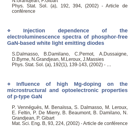
N.Grandjean, P.Gibart
Phys. Stat. Sol. (a), 192, 394, (2002) - Article de
conférence
⋄ Injection dependence of the
electroluminescence spectra of phosphor-free
GaN-based white light emitting diodes
S.Dalmasso, B.Damilano, C.Pernot, A.Dussaigne,
D.Byrne, N.Grandjean, M.Leroux, J.Massies
Phys. Stat. Sol. (a), 192(1), 139-143, (2002) - …
⋄ Influence of high Mg-doping on the
microstructural and optoelectronic properties
of p-type GaN
P. Vennéguès, M. Benaïssa, S. Dalmasso, M. Leroux,
E. Feltin, P. De Mierry, B. Beaumont, B. Damilano, N.
Grandjean, P. Gibart
Mat. Sci. Eng. B, 93, 224, (2002) - Article de conférence