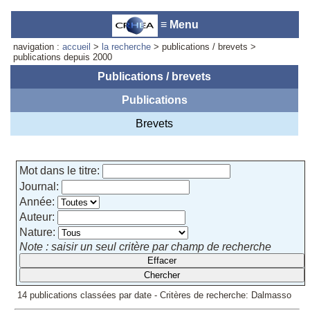
≡ Menu
navigation :
accueil
>
la recherche
> publications / brevets >
publications depuis 2000
Publications / brevets
Publications
Accueil du laboratoire :
Anne-
Marie Cornuet
Brevets
Téléphone: +33 4 93 95 42 00
Webmestre
Mot dans le titre:
Journal:
Année:
Auteur:
Nature:
Note : saisir un seul critère par champ de recherche
14 publications classées par date - Critères de recherche: Dalmasso