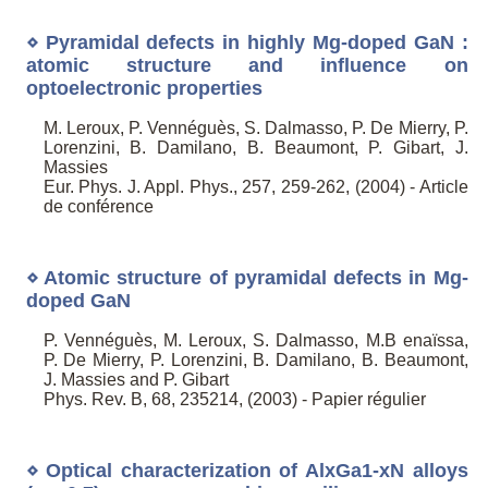
⋄ Pyramidal defects in highly Mg-doped GaN :
atomic structure and influence on
optoelectronic properties
M. Leroux, P. Vennéguès, S. Dalmasso, P. De Mierry, P.
Lorenzini, B. Damilano, B. Beaumont, P. Gibart, J.
Massies
Eur. Phys. J. Appl. Phys., 257, 259-262, (2004) - Article
de conférence
⋄ Atomic structure of pyramidal defects in Mg-
doped GaN
P. Vennéguès, M. Leroux, S. Dalmasso, M.B enaïssa,
P. De Mierry, P. Lorenzini, B. Damilano, B. Beaumont,
J. Massies and P. Gibart
Phys. Rev. B, 68, 235214, (2003) - Papier régulier
⋄ Optical characterization of AlxGa1-xN alloys