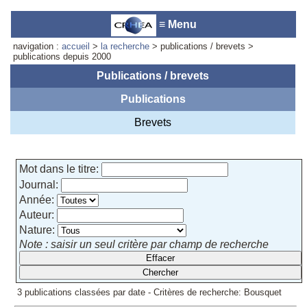
≡ Menu
navigation :
accueil
>
la recherche
> publications / brevets >
publications depuis 2000
Publications / brevets
Publications
Accueil du laboratoire :
Anne-
Marie Cornuet
Brevets
Téléphone: +33 4 93 95 42 00
Webmestre
Mot dans le titre:
Journal:
Année:
Auteur:
Nature:
Note : saisir un seul critère par champ de recherche
3 publications classées par date - Critères de recherche: Bousquet