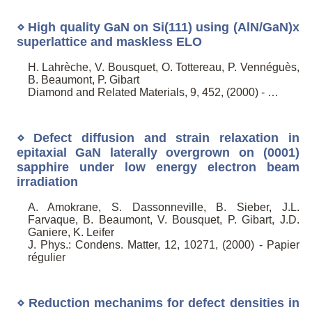
⋄ High quality GaN on Si(111) using (AlN/GaN)x
superlattice and maskless ELO
H. Lahrèche, V. Bousquet, O. Tottereau, P. Vennéguès,
B. Beaumont, P. Gibart
Diamond and Related Materials, 9, 452, (2000) - …
⋄ Defect diffusion and strain relaxation in
epitaxial GaN laterally overgrown on (0001)
sapphire under low energy electron beam
irradiation
A. Amokrane, S. Dassonneville, B. Sieber, J.L.
Farvaque, B. Beaumont, V. Bousquet, P. Gibart, J.D.
Ganiere, K. Leifer
J. Phys.: Condens. Matter, 12, 10271, (2000) - Papier
régulier
⋄ Reduction mechanims for defect densities in