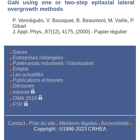
GaN using one or two-step epitaxial lateral
overgrowth methods
P. Vennéguès, V. Bousquet, B. Beaumont, M. Vaille, P.
Gibart
J. Appl. Phys., 87(12), 4175, (2000) - Papier régulier
Ganex
Entreprises hébergées
Partenariats industriels / Valorisation
Emploi
Les actualités
Publications et brevets
Découvrir
Intranet
OWA 2019
FTP
Contact
Plan du site
Mentions légales
Accessibilité
Copyright : ©1996-2023 CRHEA