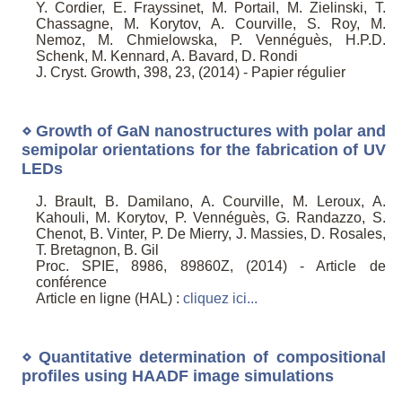
Y. Cordier, E. Frayssinet, M. Portail, M. Zielinski, T.
Chassagne, M. Korytov, A. Courville, S. Roy, M.
Nemoz, M. Chmielowska, P. Vennéguès, H.P.D.
Schenk, M. Kennard, A. Bavard, D. Rondi
J. Cryst. Growth, 398, 23, (2014) - Papier régulier
⋄ Growth of GaN nanostructures with polar and
semipolar orientations for the fabrication of UV
LEDs
J. Brault, B. Damilano, A. Courville, M. Leroux, A.
Kahouli, M. Korytov, P. Vennéguès, G. Randazzo, S.
Chenot, B. Vinter, P. De Mierry, J. Massies, D. Rosales,
T. Bretagnon, B. Gil
Proc. SPIE, 8986, 89860Z, (2014) - Article de
conférence
Article en ligne (HAL) :
cliquez ici...
⋄ Quantitative determination of compositional
profiles using HAADF image simulations