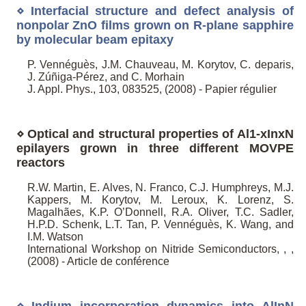
⋄ Interfacial structure and defect analysis of
nonpolar ZnO films grown on R-plane sapphire
by molecular beam epitaxy
P. Vennéguès, J.M. Chauveau, M. Korytov, C. deparis,
J. Zúñiga-Pérez, and C. Morhain
J. Appl. Phys., 103, 083525, (2008) - Papier régulier
⋄ Optical and structural properties of Al1-xInxN
epilayers grown in three different MOVPE
reactors
R.W. Martin, E. Alves, N. Franco, C.J. Humphreys, M.J.
Kappers, M. Korytov, M. Leroux, K. Lorenz, S.
Magalhães, K.P. O’Donnell, R.A. Oliver, T.C. Sadler,
H.P.D. Schenk, L.T. Tan, P. Vennéguès, K. Wang, and
I.M. Watson
International Workshop on Nitride Semiconductors, , ,
(2008) - Article de conférence
⋄ Indium incorporation dynamics into AlInN