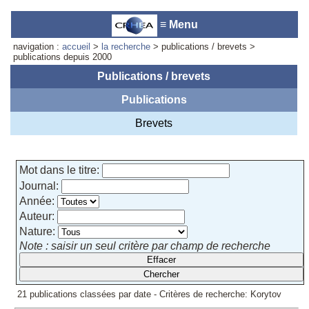
≡ Menu
navigation :
accueil
>
la recherche
> publications / brevets >
publications depuis 2000
Publications / brevets
Publications
Accueil du laboratoire :
Anne-
Marie Cornuet
Brevets
Téléphone: +33 4 93 95 42 00
Webmestre
Mot dans le titre:
Journal:
Année:
Auteur:
Nature:
Note : saisir un seul critère par champ de recherche
21 publications classées par date - Critères de recherche: Korytov