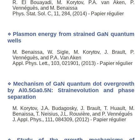
R. El Bouayadi, M. Korytov, P.A. van Aken, P.
Vennéguès, and M. Benaissa
Phys. Stat. Sol. C, 11, 284, (2014) - Papier régulier
⋄ Plasmon energy from strained GaN quantum
wells
M. Benaissa, W. Sigle, M. Korytov, J. Brault, P.
Vennéguès, and P.A. Van Aken
Appl. Phys. Lett., 103, 021901, (2013) - Papier régulier
⋄ Mechanism of GaN quantum dot overgrowth
by Al0.5Ga0.5N: Strainevolution and phase
separation
M. Korytov, J.A. Budagosky, J. Brault, T. Huault, M.
Benaissa, T. Neisius, J.L. Rouvière, and P. Vennégués
J. Appl. Phys., 111, 084309, (2012) - Papier régulier
⋄ Study of the growth mechanisms of