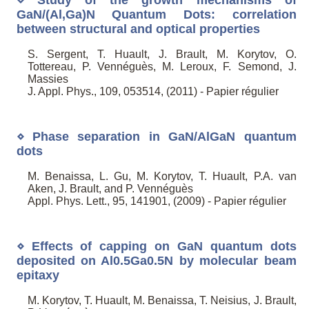
GaN/(Al,Ga)N Quantum Dots: correlation
between structural and optical properties
S. Sergent, T. Huault, J. Brault, M. Korytov, O.
Tottereau, P. Vennéguès, M. Leroux, F. Semond, J.
Massies
J. Appl. Phys., 109, 053514, (2011) - Papier régulier
⋄ Phase separation in GaN/AlGaN quantum
dots
M. Benaissa, L. Gu, M. Korytov, T. Huault, P.A. van
Aken, J. Brault, and P. Vennéguès
Appl. Phys. Lett., 95, 141901, (2009) - Papier régulier
⋄ Effects of capping on GaN quantum dots
deposited on Al0.5Ga0.5N by molecular beam
epitaxy
M. Korytov, T. Huault, M. Benaissa, T. Neisius, J. Brault,