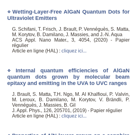
⋄ Wetting-Layer-Free AlGaN Quantum Dots for
Ultraviolet Emitters
G. Schifani, T. Frisch, J. Brault, P. Vennéguès, S. Matta,
M. Korytov, B. Damilano, J. Massies, and J.-N. Aqua
ACS Appl. Nano Mater., 3, 4054, (2020) - Papier
régulier
Article en ligne (HAL) :
cliquez ici...
⋄ Internal quantum efficiencies of AlGaN
quantum dots grown by molecular beam
epitaxy and emitting in the UVA to UVC ranges
J. Brault, S. Matta, T.H. Ngo, M. Al Khalfioui, P. Valvin,
M. Leroux, B. Damilano, M. Korytov, V. Brändli, P.
Vennéguès, J. Massies, B. Gil
J. Appl. Phys., 126, 205701, (2019) - Papier régulier
Article en ligne (HAL) :
cliquez ici...