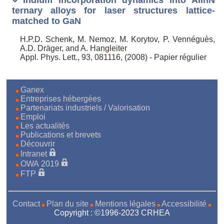
ternary alloys for laser structures lattice-
matched to GaN
H.P.D. Schenk, M. Nemoz, M. Korytov, P. Vennéguès,
A.D. Dräger, and A. Hangleiter
Appl. Phys. Lett., 93, 081116, (2008) - Papier régulier
Ganex
Entreprises hébergées
Partenariats industriels / Valorisation
Emploi
Les actualités
Publications et brevets
Découvrir
Intranet
OWA 2019
FTP
Contact
Plan du site
Mentions légales
Accessibilité
Copyright : ©1996-2023 CRHEA