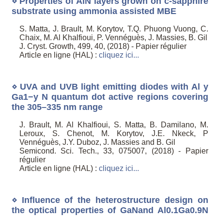
⋄ Properties of AlN layers grown on c-sapphire
substrate using ammonia assisted MBE
S. Matta, J. Brault, M. Korytov, T.Q. Phuong Vuong, C.
Chaix, M. Al Khalfioui, P. Vennéguès, J. Massies, B. Gil
J. Cryst. Growth, 499, 40, (2018) - Papier régulier
Article en ligne (HAL) :
cliquez ici...
⋄ UVA and UVB light emitting diodes with Al y
Ga1−y N quantum dot active regions covering
the 305–335 nm range
J. Brault, M. Al Khalfioui, S. Matta, B. Damilano, M.
Leroux, S. Chenot, M. Korytov, J.E. Nkeck, P
Vennéguès, J.Y. Duboz, J. Massies and B. Gil
Semicond. Sci. Tech., 33, 075007, (2018) - Papier
régulier
Article en ligne (HAL) :
cliquez ici...
⋄ Influence of the heterostructure design on
the optical properties of GaNand Al0.1Ga0.9N