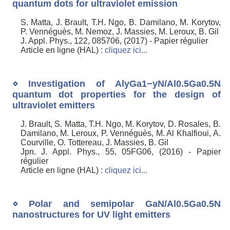
quantum dots for ultraviolet emission
S. Matta, J. Brault, T.H. Ngo, B. Damilano, M. Korytov,
P. Vennéguès, M. Nemoz, J. Massies, M. Leroux, B. Gil
J. Appl. Phys., 122, 085706, (2017) - Papier régulier
Article en ligne (HAL) :
cliquez ici...
⋄ Investigation of AlyGa1−yN/Al0.5Ga0.5N
quantum dot properties for the design of
ultraviolet emitters
J. Brault, S. Matta, T.H. Ngo, M. Korytov, D. Rosales, B.
Damilano, M. Leroux, P. Vennéguès, M. Al Khalfioui, A.
Courville, O. Tottereau, J. Massies, B. Gil
Jpn. J. Appl. Phys., 55, 05FG06, (2016) - Papier
régulier
Article en ligne (HAL) :
cliquez ici...
⋄ Polar and semipolar GaN/Al0.5Ga0.5N
nanostructures for UV light emitters