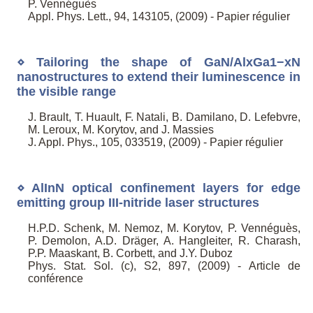
P. Vennéguès
Appl. Phys. Lett., 94, 143105, (2009) - Papier régulier
⋄ Tailoring the shape of GaN/AlxGa1−xN
nanostructures to extend their luminescence in
the visible range
J. Brault, T. Huault, F. Natali, B. Damilano, D. Lefebvre,
M. Leroux, M. Korytov, and J. Massies
J. Appl. Phys., 105, 033519, (2009) - Papier régulier
⋄ AlInN optical confinement layers for edge
emitting group III-nitride laser structures
H.P.D. Schenk, M. Nemoz, M. Korytov, P. Vennéguès,
P. Demolon, A.D. Dräger, A. Hangleiter, R. Charash,
P.P. Maaskant, B. Corbett, and J.Y. Duboz
Phys. Stat. Sol. (c), S2, 897, (2009) - Article de
conférence