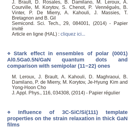
J. Brault, D. Rosales, B. Damilano, M. Leroux, A.
Courville, M. Korytov, S. Chenot, P. Vennéguès, B.
Vinter, P. De Mierry, A. Kahouli, J. Massies, T.
Bretagnon and B. Gil
Semicond. Sci. Tech., 29, 084001, (2014) - Papier
invité
Article en ligne (HAL) :
cliquez ici...
⋄ Stark effect in ensembles of polar (0001)
Al0.5Ga0.5N/GaN quantum dots and
comparison with semipolar (11−22) ones
M. Leroux, J. Brault, A. Kahouli, D. Maghraoui, B.
Damilano, P. de Mierry, M. Korytov, Je-Hyung Kim and
Yong-Hoon Cho
J. Appl. Phys., 116, 034308, (2014) - Papier régulier
⋄ Influence of 3C-SiC/Si(111) template
properties on the strain relaxation in thick GaN
films